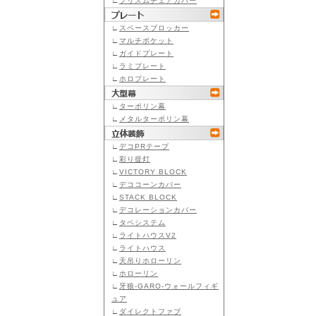
∟
プリズムチェアカバー
∟
スペースブロッカー
∟
マルチポケット
∟
ガイドプレート
∟
ラミプレート
∟
ホロプレート
∟
ターポリン幕
∟
メタルターポリン幕
∟
デコPRテープ
∟
彩り提灯
∟
VICTORY BLOCK
∟
デココーンカバー
∟
STACK BLOCK
∟
デコレーションカバー
∟
タペシステム
∟
ライトハウスV2
∟
ライトハウス
∟
天吊りホローリン
∟
ホローリン
∟
牙狼-GARO-ウォールフィギ
ュア
∟
ダイレクトファブ