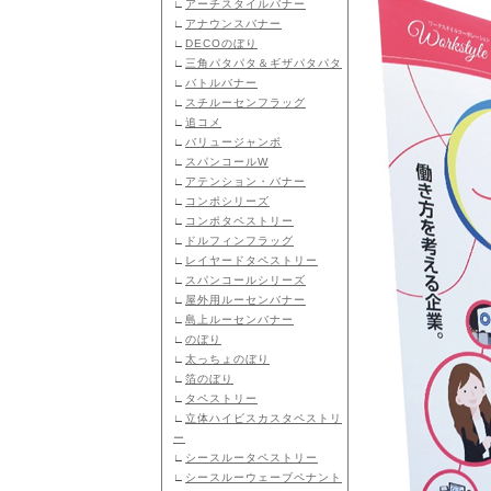
∟
アーチスタイルバナー
∟
アナウンスバナー
∟
DECOのぼり
∟
三角パタパタ＆ギザパタパタ
∟
バトルバナー
∟
スチルーセンフラッグ
∟
追コメ
∟
バリュージャンボ
∟
スパンコールW
∟
アテンション・バナー
∟
コンポシリーズ
∟
コンポタペストリー
∟
ドルフィンフラッグ
∟
レイヤードタペストリー
∟
スパンコールシリーズ
∟
屋外用ルーセンバナー
∟
島上ルーセンバナー
∟
のぼり
∟
太っちょのぼり
∟
箔のぼり
∟
タペストリー
∟
立体ハイビスカスタペストリ
ー
∟
シースルータペストリー
∟
シースルーウェーブペナント