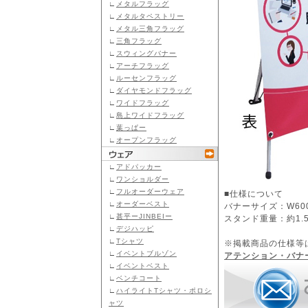
∟
メタルフラッグ
∟
メタルタペストリー
∟
メタル三角フラッグ
∟
三角フラッグ
∟
スウィングバナー
∟
アーチフラッグ
∟
ルーセンフラッグ
∟
ダイヤモンドフラッグ
∟
ワイドフラッグ
∟
島上ワイドフラッグ
∟
葉っぱー
∟
オープンフラッグ
∟
アドパッカー
∟
ワンショルダー
∟
フルオーダーウェア
■仕様について
∟
オーダーベスト
バナーサイズ：W600×
∟
甚平ーJINBEIー
スタンド重量：約1.5
∟
デジハッピ
∟
Tシャツ
※掲載商品の仕様等
∟
イベントブルゾン
アテンション・バナ
∟
イベントベスト
∟
ベンチコート
∟
ハイライトTシャツ・ポロシ
ャツ