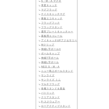
∟
S・M・A マグネ
∟
革変キャッチ
∟
マグフラッグ
∟
ナイスキャッチマグ
∟
幕板エコキャッチ
∟
フラッグフック
∟
フラッグスタンド
∟
通常プレートキャッチャー
∟
幕板用エコレール
∟
アイキャッチUPアクセサリー
∟
Wクリップ
∟
伸縮L字ポールII
∟
ポールキャップ
∟
伸縮T字ポール
∟
伸縮L字ポール
∟
NEO S・M・A
∟
ニュー島上ポールスタンド
∟
サンライズ
∟
サンライズ ミニ
∟
マルチフラッグ
∟
各種スタンド＆座金
∟
パトリック
∟
クリアスタンド
∟
P-スクウェアー
∟
ローアクティブスタンド