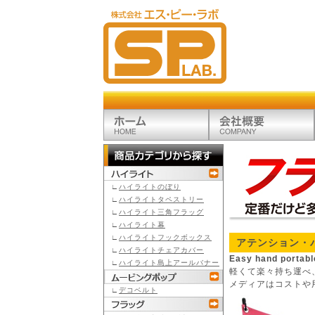
∟
ハイライトのぼり
∟
ハイライトタペストリー
∟
ハイライト三角フラッグ
∟
ハイライト幕
∟
ハイライトフックボックス
アテンション・
∟
ハイライトチェアカバー
Easy hand portabl
∟
ハイライト島上アールバナー
軽くて楽々持ち運べ
メディアはコストや
∟
デコベルト