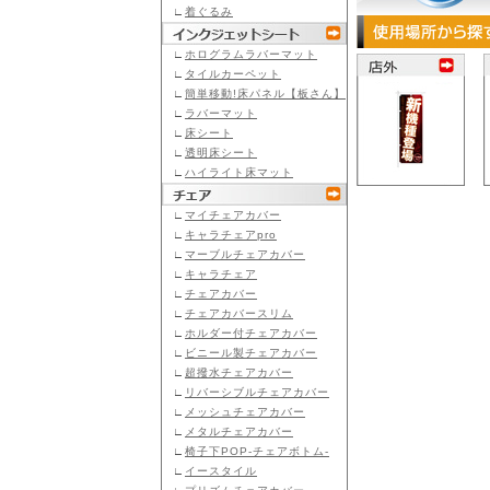
∟
着ぐるみ
∟
ホログラムラバーマット
∟
タイルカーペット
∟
簡単移動!床パネル【板さん】
∟
ラバーマット
∟
床シート
∟
透明床シート
∟
ハイライト床マット
∟
マイチェアカバー
∟
キャラチェアpro
∟
マーブルチェアカバー
∟
キャラチェア
∟
チェアカバー
∟
チェアカバースリム
∟
ホルダー付チェアカバー
∟
ビニール製チェアカバー
∟
超撥水チェアカバー
∟
リバーシブルチェアカバー
∟
メッシュチェアカバー
∟
メタルチェアカバー
∟
椅子下POP-チェアボトム-
∟
イースタイル