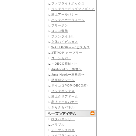
∟
ファブライトボックス
∟
ジャグラービッグフィギュア
∟
島上アールバナー
∟
バックバナーウォール
∟
フリーボン
∟
ロココ装飾
∟
ファンライトII
∟
立体ハイビスカス
∟
WALLPOP-ハイビスカス
∟
3面POP カーブラー
∟
コーンカバー
∟
－DECO箱Mini－
∟
Just-Put〜三角君〜
∟
Just-Hook〜三角君〜
∟
壁面緑化ツール
∟
サイコロPOP-DECO箱-
∟
フックボックス
∟
島上クリアドーム
∟
島上アールバナー
∟
きらきらパネル
∟
桜タペストリー
∟
パラブル
∟
テーブルクロス
∟
マイブランケット