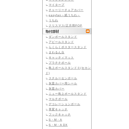
∟
マイタープ
∟
チャーリーチェアカバー
∟
easyfan～紙うちわ～
∟
うちわ
∟
クリスマス/正月用POP
∟
ダンポールスタンド
∟
アピールスタンド
∟
らくらくポスタースタンド
∟
まわるん台
∟
キャッチィマット
∟
プラチナポール
∟
島上ポールスタンドⅡ(セカン
ド)
∟
スチルーセンポール
∟
灰皿カバー用シール
∟
灰皿カバー
∟
ニュー島上ポールスタンド
∟
マルチポール
∟
デコレーションポール
∟
革変キャッチ
∟
フックキャッチ
∟
S・M・A
∟
S・M・A DX