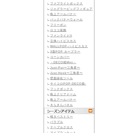
∟
ファブライトボックス
∟
ジャグラービッグフィギュア
∟
島上アールバナー
∟
バックバナーウォール
∟
フリーボン
∟
ロココ装飾
∟
ファンライトII
∟
立体ハイビスカス
∟
WALLPOP-ハイビスカス
∟
3面POP カーブラー
∟
コーンカバー
∟
－DECO箱Mini－
∟
Just-Put〜三角君〜
∟
Just-Hook〜三角君〜
∟
壁面緑化ツール
∟
サイコロPOP-DECO箱-
∟
フックボックス
∟
島上クリアドーム
∟
島上アールバナー
∟
きらきらパネル
∟
桜タペストリー
∟
パラブル
∟
テーブルクロス
∟
マイブランケット