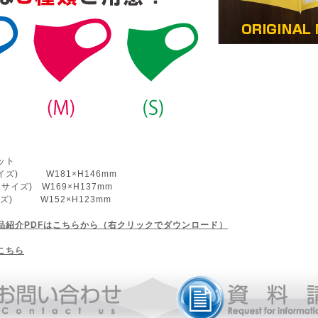
ット
イズ) W181×H146mm
ズ) W169×H137mm
 W152×H123mm
品紹介PDFはこちらから（右クリックでダウンロード）
こちら