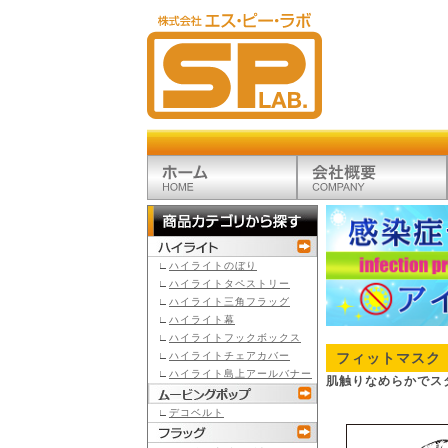
∟
ハイライトのぼり
∟
ハイライトタペストリー
∟
ハイライト三角フラッグ
∟
ハイライト幕
∟
ハイライトフックボックス
∟
ハイライトチェアカバー
フィットマスク
∟
ハイライト島上アールバナー
肌触りなめらかでス
∟
デコベルト