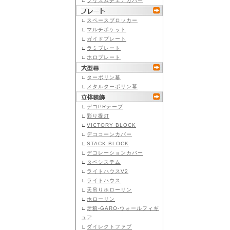
∟
プリズムチェアカバー
∟
スペースブロッカー
∟
マルチポケット
∟
ガイドプレート
∟
ラミプレート
∟
ホロプレート
∟
ターポリン幕
∟
メタルターポリン幕
∟
デコPRテープ
∟
彩り提灯
∟
VICTORY BLOCK
∟
デココーンカバー
∟
STACK BLOCK
∟
デコレーションカバー
∟
タペシステム
∟
ライトハウスV2
∟
ライトハウス
∟
天吊りホローリン
∟
ホローリン
∟
牙狼-GARO-ウォールフィギ
ュア
∟
ダイレクトファブ