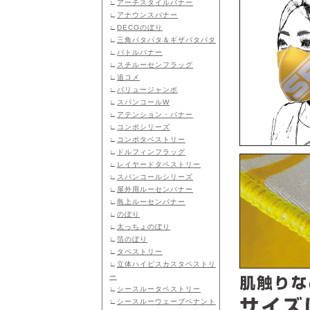
∟
アーチスタイルバナー
∟
アナウンスバナー
∟
DECOのぼり
∟
三角パタパタ＆ギザパタパタ
∟
バトルバナー
∟
スチルーセンフラッグ
∟
追コメ
∟
バリュージャンボ
∟
スパンコールW
∟
アテンション・バナー
∟
コンポシリーズ
∟
コンポタペストリー
∟
ドルフィンフラッグ
∟
レイヤードタペストリー
∟
スパンコールシリーズ
∟
屋外用ルーセンバナー
∟
島上ルーセンバナー
∟
のぼり
∟
太っちょのぼり
∟
箔のぼり
∟
タペストリー
∟
立体ハイビスカスタペストリ
ー
∟
シースルータペストリー
∟
シースルーウェーブペナント