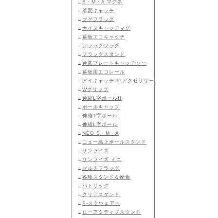
∟
S・M・A マグネ
∟
革変キャッチ
∟
マグフラッグ
∟
ナイスキャッチマグ
∟
幕板エコキャッチ
∟
フラッグフック
∟
フラッグスタンド
∟
通常プレートキャッチャー
∟
幕板用エコレール
∟
アイキャッチUPアクセサリー
∟
Wクリップ
∟
伸縮L字ポールII
∟
ポールキャップ
∟
伸縮T字ポール
∟
伸縮L字ポール
∟
NEO S・M・A
∟
ニュー島上ポールスタンド
∟
サンライズ
∟
サンライズ ミニ
∟
マルチフラッグ
∟
各種スタンド＆座金
∟
パトリック
∟
クリアスタンド
∟
P-スクウェアー
∟
ローアクティブスタンド