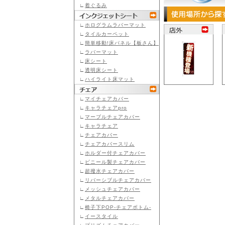
∟
着ぐるみ
∟
ホログラムラバーマット
∟
タイルカーペット
∟
簡単移動!床パネル【板さん】
∟
ラバーマット
∟
床シート
∟
透明床シート
∟
ハイライト床マット
∟
マイチェアカバー
∟
キャラチェアpro
∟
マーブルチェアカバー
∟
キャラチェア
∟
チェアカバー
∟
チェアカバースリム
∟
ホルダー付チェアカバー
∟
ビニール製チェアカバー
∟
超撥水チェアカバー
∟
リバーシブルチェアカバー
∟
メッシュチェアカバー
∟
メタルチェアカバー
∟
椅子下POP-チェアボトム-
∟
イースタイル