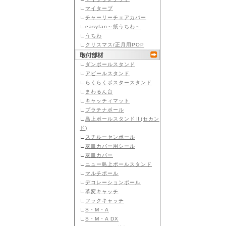
∟
マイタープ
∟
チャーリーチェアカバー
∟
easyfan～紙うちわ～
∟
うちわ
∟
クリスマス/正月用POP
∟
ダンポールスタンド
∟
アピールスタンド
∟
らくらくポスタースタンド
∟
まわるん台
∟
キャッチィマット
∟
プラチナポール
∟
島上ポールスタンドⅡ(セカン
ド)
∟
スチルーセンポール
∟
灰皿カバー用シール
∟
灰皿カバー
∟
ニュー島上ポールスタンド
∟
マルチポール
∟
デコレーションポール
∟
革変キャッチ
∟
フックキャッチ
∟
S・M・A
∟
S・M・A DX