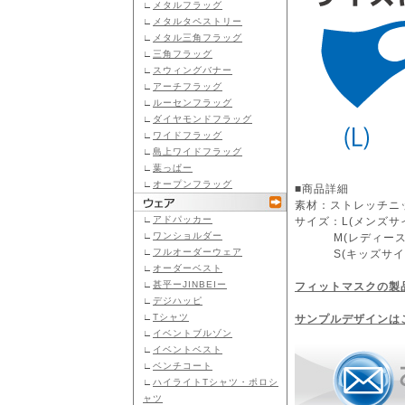
∟
メタルフラッグ
∟
メタルタペストリー
∟
メタル三角フラッグ
∟
三角フラッグ
∟
スウィングバナー
∟
アーチフラッグ
∟
ルーセンフラッグ
∟
ダイヤモンドフラッグ
∟
ワイドフラッグ
∟
島上ワイドフラッグ
∟
葉っぱー
∟
オープンフラッグ
■商品詳細
素材：ストレッチニ
∟
アドパッカー
サイズ：L(メンズサ
∟
ワンショルダー
M(レディースサイ
∟
フルオーダーウェア
S(キッズサイズ)
∟
オーダーベスト
∟
甚平ーJINBEIー
フィットマスクの製
∟
デジハッピ
∟
Tシャツ
サンプルデザインは
∟
イベントブルゾン
∟
イベントベスト
∟
ベンチコート
∟
ハイライトTシャツ・ポロシ
ャツ