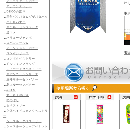
∟
アーチスタイルバナー
出
∟
アナウンスバナー
∟
DECOのぼり
取
∟
三角パタパタ＆ギザパタパタ
∟
バトルバナー
∟
スチルーセンフラッグ
∟
追コメ
∟
バリュージャンボ
∟
スパンコールW
∟
アテンション・バナー
製
∟
コンポシリーズ
∟
コンポタペストリー
∟
ドルフィンフラッグ
∟
レイヤードタペストリー
∟
スパンコールシリーズ
∟
屋外用ルーセンバナー
∟
島上ルーセンバナー
∟
のぼり
∟
太っちょのぼり
∟
箔のぼり
∟
タペストリー
∟
立体ハイビスカスタペストリ
ー
∟
シースルータペストリー
∟
シースルーウェーブペナント