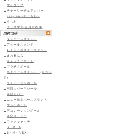
∟
マイタープ
∟
チャーリーチェアカバー
∟
easyfan～紙うちわ～
∟
うちわ
∟
クリスマス/正月用POP
∟
ダンポールスタンド
∟
アピールスタンド
∟
らくらくポスタースタンド
∟
まわるん台
∟
キャッチィマット
∟
プラチナポール
∟
島上ポールスタンドⅡ(セカン
ド)
∟
スチルーセンポール
∟
灰皿カバー用シール
∟
灰皿カバー
∟
ニュー島上ポールスタンド
∟
マルチポール
∟
デコレーションポール
∟
革変キャッチ
∟
フックキャッチ
∟
S・M・A
∟
S・M・A DX