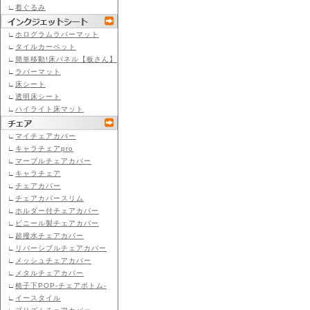
∟
着ぐるみ
∟
ホログラムラバーマット
∟
タイルカーペット
∟
簡単移動!床パネル【板さん】
∟
ラバーマット
∟
床シート
∟
透明床シート
∟
ハイライト床マット
∟
マイチェアカバー
∟
キャラチェアpro
∟
マーブルチェアカバー
∟
キャラチェア
∟
チェアカバー
∟
チェアカバースリム
∟
ホルダー付チェアカバー
∟
ビニール製チェアカバー
∟
超撥水チェアカバー
∟
リバーシブルチェアカバー
∟
メッシュチェアカバー
∟
メタルチェアカバー
∟
椅子下POP-チェアボトム-
∟
イースタイル