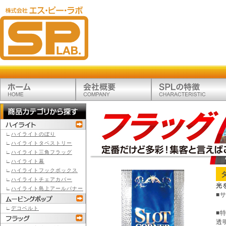
∟
ハイライトのぼり
∟
ハイライトタペストリー
∟
ハイライト三角フラッグ
∟
ハイライト幕
∟
ハイライトフックボックス
∟
ハイライトチェアカバー
光
∟
ハイライト島上アールバナー
■
∟
デコベルト
■
透