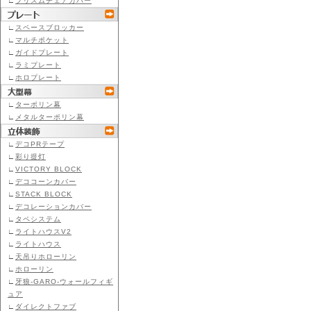
∟
プリズムチェアカバー
∟
スペースブロッカー
∟
マルチポケット
∟
ガイドプレート
∟
ラミプレート
∟
ホロプレート
∟
ターポリン幕
∟
メタルターポリン幕
∟
デコPRテープ
∟
彩り提灯
∟
VICTORY BLOCK
∟
デココーンカバー
∟
STACK BLOCK
∟
デコレーションカバー
∟
タペシステム
∟
ライトハウスV2
∟
ライトハウス
∟
天吊りホローリン
∟
ホローリン
∟
牙狼-GARO-ウォールフィギ
ュア
∟
ダイレクトファブ