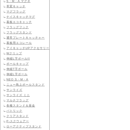
∟
S・M・A マグネ
∟
革変キャッチ
∟
マグフラッグ
∟
ナイスキャッチマグ
∟
幕板エコキャッチ
∟
フラッグフック
∟
フラッグスタンド
∟
通常プレートキャッチャー
∟
幕板用エコレール
∟
アイキャッチUPアクセサリー
∟
Wクリップ
∟
伸縮L字ポールII
∟
ポールキャップ
∟
伸縮T字ポール
∟
伸縮L字ポール
∟
NEO S・M・A
∟
ニュー島上ポールスタンド
∟
サンライズ
∟
サンライズ ミニ
∟
マルチフラッグ
∟
各種スタンド＆座金
∟
パトリック
∟
クリアスタンド
∟
P-スクウェアー
∟
ローアクティブスタンド