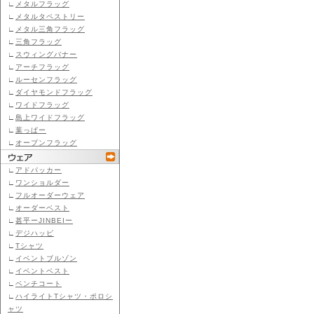
∟
メタルフラッグ
∟
メタルタペストリー
∟
メタル三角フラッグ
∟
三角フラッグ
∟
スウィングバナー
∟
アーチフラッグ
∟
ルーセンフラッグ
∟
ダイヤモンドフラッグ
∟
ワイドフラッグ
∟
島上ワイドフラッグ
∟
葉っぱー
∟
オープンフラッグ
∟
アドパッカー
∟
ワンショルダー
∟
フルオーダーウェア
∟
オーダーベスト
∟
甚平ーJINBEIー
∟
デジハッピ
∟
Tシャツ
∟
イベントブルゾン
∟
イベントベスト
∟
ベンチコート
∟
ハイライトTシャツ・ポロシ
ャツ