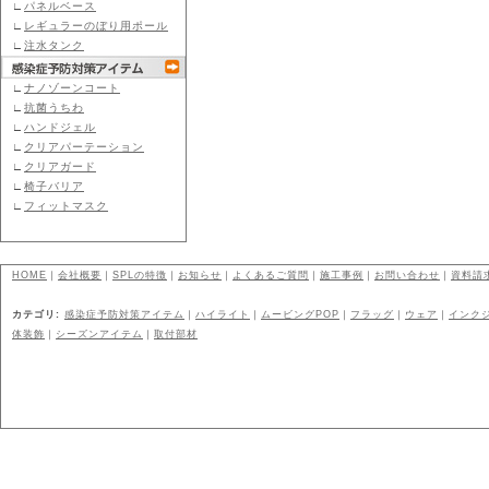
∟
パネルベース
∟
レギュラーのぼり用ポール
∟
注水タンク
∟
ナノゾーンコート
∟
抗菌うちわ
∟
ハンドジェル
∟
クリアパーテーション
∟
クリアガード
∟
椅子バリア
∟
フィットマスク
HOME
｜
会社概要
｜
SPLの特徴
｜
お知らせ
｜
よくあるご質問
｜
施工事例
｜
お問い合わせ
｜
資料請
カテゴリ:
感染症予防対策アイテム
｜
ハイライト
｜
ムービングPOP
｜
フラッグ
｜
ウェア
｜
インク
体装飾
｜
シーズンアイテム
｜
取付部材