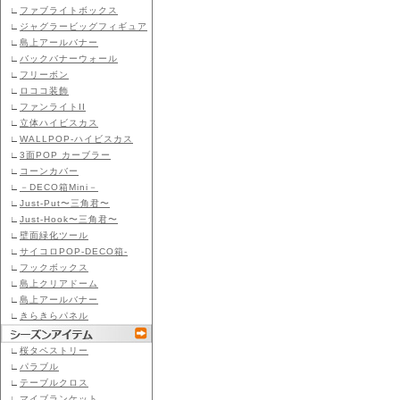
∟
ファブライトボックス
∟
ジャグラービッグフィギュア
∟
島上アールバナー
∟
バックバナーウォール
∟
フリーボン
∟
ロココ装飾
∟
ファンライトII
∟
立体ハイビスカス
∟
WALLPOP-ハイビスカス
∟
3面POP カーブラー
∟
コーンカバー
∟
－DECO箱Mini－
∟
Just-Put〜三角君〜
∟
Just-Hook〜三角君〜
∟
壁面緑化ツール
∟
サイコロPOP-DECO箱-
∟
フックボックス
∟
島上クリアドーム
∟
島上アールバナー
∟
きらきらパネル
∟
桜タペストリー
∟
パラブル
∟
テーブルクロス
∟
マイブランケット