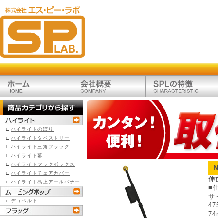
∟
ハイライトのぼり
∟
ハイライトタペストリー
∟
ハイライト三角フラッグ
∟
ハイライト幕
∟
ハイライトフックボックス
∟
ハイライトチェアカバー
伸
∟
ハイライト島上アールバナー
■
サ
∟
デコベルト
4
7