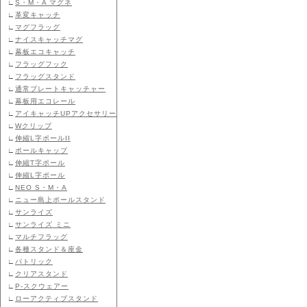
∟
S・M・A マグネ
∟
革変キャッチ
∟
マグフラッグ
∟
ナイスキャッチマグ
∟
幕板エコキャッチ
∟
フラッグフック
∟
フラッグスタンド
∟
通常プレートキャッチャー
∟
幕板用エコレール
∟
アイキャッチUPアクセサリー
∟
Wクリップ
∟
伸縮L字ポールII
∟
ポールキャップ
∟
伸縮T字ポール
∟
伸縮L字ポール
∟
NEO S・M・A
∟
ニュー島上ポールスタンド
∟
サンライズ
∟
サンライズ ミニ
∟
マルチフラッグ
∟
各種スタンド＆座金
∟
パトリック
∟
クリアスタンド
∟
P-スクウェアー
∟
ローアクティブスタンド