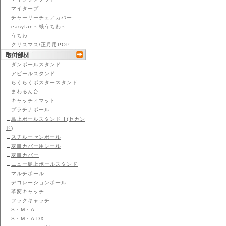
∟
マイタープ
∟
チャーリーチェアカバー
∟
easyfan～紙うちわ～
∟
うちわ
∟
クリスマス/正月用POP
∟
ダンポールスタンド
∟
アピールスタンド
∟
らくらくポスタースタンド
∟
まわるん台
∟
キャッチィマット
∟
プラチナポール
∟
島上ポールスタンドⅡ(セカン
ド)
∟
スチルーセンポール
∟
灰皿カバー用シール
∟
灰皿カバー
∟
ニュー島上ポールスタンド
∟
マルチポール
∟
デコレーションポール
∟
革変キャッチ
∟
フックキャッチ
∟
S・M・A
∟
S・M・A DX