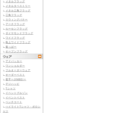
∟
メタルフラッグ
∟
メタルタペストリー
∟
メタル三角フラッグ
∟
三角フラッグ
∟
スウィングバナー
∟
アーチフラッグ
∟
ルーセンフラッグ
∟
ダイヤモンドフラッグ
∟
ワイドフラッグ
∟
島上ワイドフラッグ
∟
葉っぱー
∟
オープンフラッグ
∟
アドパッカー
∟
ワンショルダー
∟
フルオーダーウェア
∟
オーダーベスト
∟
甚平ーJINBEIー
∟
デジハッピ
∟
Tシャツ
∟
イベントブルゾン
∟
イベントベスト
∟
ベンチコート
∟
ハイライトTシャツ・ポロシ
ャツ