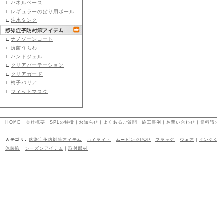
∟
パネルベース
∟
レギュラーのぼり用ポール
∟
注水タンク
∟
ナノゾーンコート
∟
抗菌うちわ
∟
ハンドジェル
∟
クリアパーテーション
∟
クリアガード
∟
椅子バリア
∟
フィットマスク
HOME
｜
会社概要
｜
SPLの特徴
｜
お知らせ
｜
よくあるご質問
｜
施工事例
｜
お問い合わせ
｜
資料請
カテゴリ:
感染症予防対策アイテム
｜
ハイライト
｜
ムービングPOP
｜
フラッグ
｜
ウェア
｜
インク
体装飾
｜
シーズンアイテム
｜
取付部材