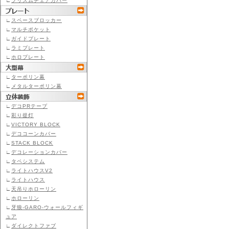
∟
プリズムチェアカバー
∟
スペースブロッカー
∟
マルチポケット
∟
ガイドプレート
∟
ラミプレート
∟
ホロプレート
∟
ターポリン幕
∟
メタルターポリン幕
∟
デコPRテープ
∟
彩り提灯
∟
VICTORY BLOCK
∟
デココーンカバー
∟
STACK BLOCK
∟
デコレーションカバー
∟
タペシステム
∟
ライトハウスV2
∟
ライトハウス
∟
天吊りホローリン
∟
ホローリン
∟
牙狼-GARO-ウォールフィギ
ュア
∟
ダイレクトファブ