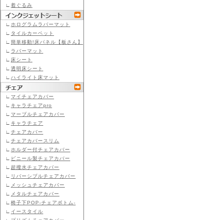
∟
着ぐるみ
∟
ホログラムラバーマット
∟
タイルカーペット
∟
簡単移動!床パネル【板さん】
∟
ラバーマット
∟
床シート
∟
透明床シート
∟
ハイライト床マット
∟
マイチェアカバー
∟
キャラチェアpro
∟
マーブルチェアカバー
∟
キャラチェア
∟
チェアカバー
∟
チェアカバースリム
∟
ホルダー付チェアカバー
∟
ビニール製チェアカバー
∟
超撥水チェアカバー
∟
リバーシブルチェアカバー
∟
メッシュチェアカバー
∟
メタルチェアカバー
∟
椅子下POP-チェアボトム-
∟
イースタイル