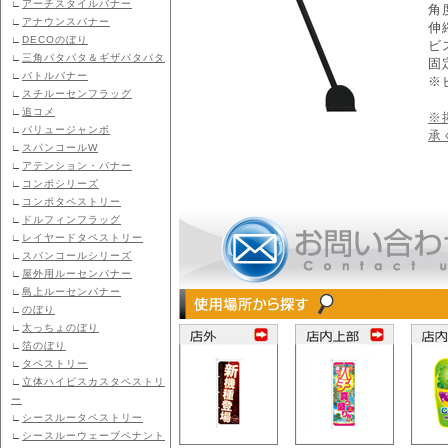
∟
アーチスタイルバナー
角
∟
アナウンスバナー
伸
∟
DECOのぼり
ビ
∟
三角パタパタ＆ギザパタパタ
固
∟
バトルバナー
※
∟
スチルーセンフラッグ
∟
追コメ
※
∟
バリュージャンボ
承
∟
スパンコールW
∟
アテンション・バナー
∟
コンポシリーズ
∟
コンポタペストリー
∟
ドルフィンフラッグ
∟
レイヤードタペストリー
∟
スパンコールシリーズ
∟
屋外用ルーセンバナー
∟
島上ルーセンバナー
∟
のぼり
∟
太っちょのぼり
∟
箔のぼり
∟
タペストリー
∟
立体ハイビスカスタペストリ
ー
∟
シースルータペストリー
∟
シースルーウェーブペナント