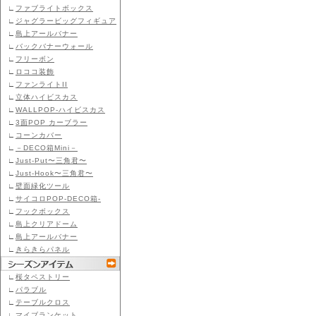
∟
ファブライトボックス
∟
ジャグラービッグフィギュア
∟
島上アールバナー
∟
バックバナーウォール
∟
フリーボン
∟
ロココ装飾
∟
ファンライトII
∟
立体ハイビスカス
∟
WALLPOP-ハイビスカス
∟
3面POP カーブラー
∟
コーンカバー
∟
－DECO箱Mini－
∟
Just-Put〜三角君〜
∟
Just-Hook〜三角君〜
∟
壁面緑化ツール
∟
サイコロPOP-DECO箱-
∟
フックボックス
∟
島上クリアドーム
∟
島上アールバナー
∟
きらきらパネル
∟
桜タペストリー
∟
パラブル
∟
テーブルクロス
∟
マイブランケット