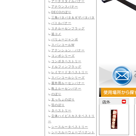
∟
アーチスタイルバナー
∟
アナウンスバナー
∟
DECOのぼり
∟
三角パタパタ＆ギザパタパタ
∟
バトルバナー
∟
スチルーセンフラッグ
∟
追コメ
∟
バリュージャンボ
∟
スパンコールW
∟
アテンション・バナー
∟
コンポシリーズ
∟
コンポタペストリー
∟
ドルフィンフラッグ
∟
レイヤードタペストリー
∟
スパンコールシリーズ
∟
屋外用ルーセンバナー
∟
島上ルーセンバナー
∟
のぼり
∟
太っちょのぼり
∟
箔のぼり
∟
タペストリー
∟
立体ハイビスカスタペストリ
ー
∟
シースルータペストリー
∟
シースルーウェーブペナント