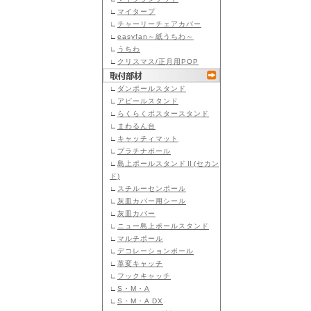
∟
マイタープ
∟
チャーリーチェアカバー
∟
easyfan～紙うちわ～
∟
うちわ
∟
クリスマス/正月用POP
∟
ダンポールスタンド
∟
アピールスタンド
∟
らくらくポスタースタンド
∟
まわるん台
∟
キャッチィマット
∟
プラチナポール
∟
島上ポールスタンドⅡ(セカン
ド)
∟
スチルーセンポール
∟
灰皿カバー用シール
∟
灰皿カバー
∟
ニュー島上ポールスタンド
∟
マルチポール
∟
デコレーションポール
∟
革変キャッチ
∟
フックキャッチ
∟
S・M・A
∟
S・M・A DX