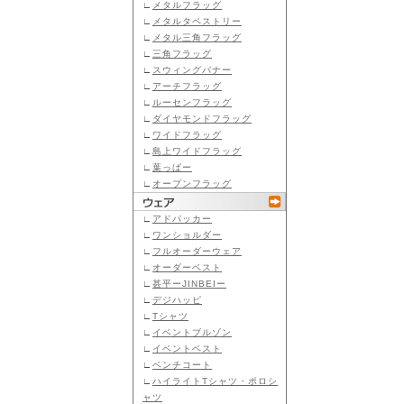
∟
メタルフラッグ
∟
メタルタペストリー
∟
メタル三角フラッグ
∟
三角フラッグ
∟
スウィングバナー
∟
アーチフラッグ
∟
ルーセンフラッグ
∟
ダイヤモンドフラッグ
∟
ワイドフラッグ
∟
島上ワイドフラッグ
∟
葉っぱー
∟
オープンフラッグ
∟
アドパッカー
∟
ワンショルダー
∟
フルオーダーウェア
∟
オーダーベスト
∟
甚平ーJINBEIー
∟
デジハッピ
∟
Tシャツ
∟
イベントブルゾン
∟
イベントベスト
∟
ベンチコート
∟
ハイライトTシャツ・ポロシ
ャツ