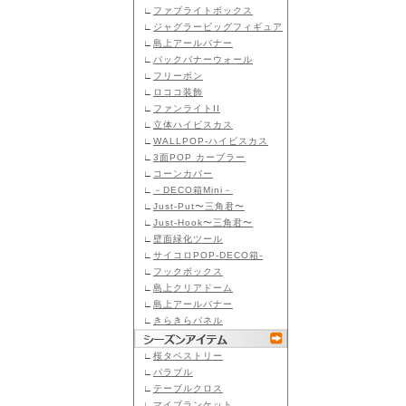
∟
ファブライトボックス
∟
ジャグラービッグフィギュア
∟
島上アールバナー
∟
バックバナーウォール
∟
フリーボン
∟
ロココ装飾
∟
ファンライトII
∟
立体ハイビスカス
∟
WALLPOP-ハイビスカス
∟
3面POP カーブラー
∟
コーンカバー
∟
－DECO箱Mini－
∟
Just-Put〜三角君〜
∟
Just-Hook〜三角君〜
∟
壁面緑化ツール
∟
サイコロPOP-DECO箱-
∟
フックボックス
∟
島上クリアドーム
∟
島上アールバナー
∟
きらきらパネル
∟
桜タペストリー
∟
パラブル
∟
テーブルクロス
∟
マイブランケット