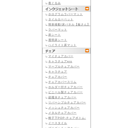
∟
着ぐるみ
∟
ホログラムラバーマット
∟
タイルカーペット
∟
簡単移動!床パネル【板さん】
∟
ラバーマット
∟
床シート
∟
透明床シート
∟
ハイライト床マット
∟
マイチェアカバー
∟
キャラチェアpro
∟
マーブルチェアカバー
∟
キャラチェア
∟
チェアカバー
∟
チェアカバースリム
∟
ホルダー付チェアカバー
∟
ビニール製チェアカバー
∟
超撥水チェアカバー
∟
リバーシブルチェアカバー
∟
メッシュチェアカバー
∟
メタルチェアカバー
∟
椅子下POP-チェアボトム-
∟
イースタイル