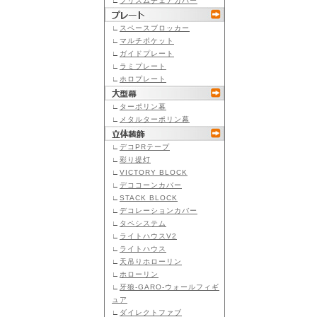
∟
プリズムチェアカバー
∟
スペースブロッカー
∟
マルチポケット
∟
ガイドプレート
∟
ラミプレート
∟
ホロプレート
∟
ターポリン幕
∟
メタルターポリン幕
∟
デコPRテープ
∟
彩り提灯
∟
VICTORY BLOCK
∟
デココーンカバー
∟
STACK BLOCK
∟
デコレーションカバー
∟
タペシステム
∟
ライトハウスV2
∟
ライトハウス
∟
天吊りホローリン
∟
ホローリン
∟
牙狼-GARO-ウォールフィギ
ュア
∟
ダイレクトファブ