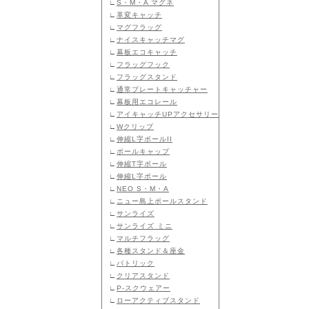
∟
S・M・A マグネ
∟
革変キャッチ
∟
マグフラッグ
∟
ナイスキャッチマグ
∟
幕板エコキャッチ
∟
フラッグフック
∟
フラッグスタンド
∟
通常プレートキャッチャー
∟
幕板用エコレール
∟
アイキャッチUPアクセサリー
∟
Wクリップ
∟
伸縮L字ポールII
∟
ポールキャップ
∟
伸縮T字ポール
∟
伸縮L字ポール
∟
NEO S・M・A
∟
ニュー島上ポールスタンド
∟
サンライズ
∟
サンライズ ミニ
∟
マルチフラッグ
∟
各種スタンド＆座金
∟
パトリック
∟
クリアスタンド
∟
P-スクウェアー
∟
ローアクティブスタンド