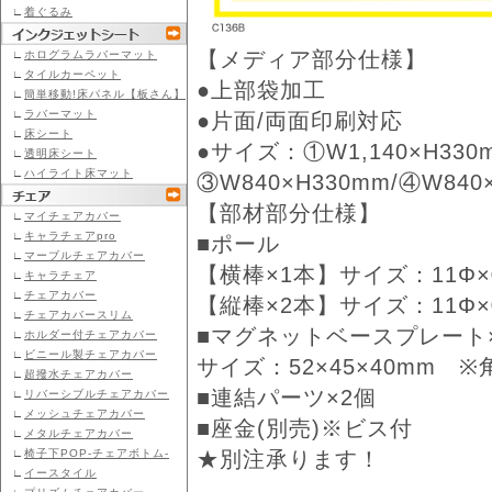
∟
着ぐるみ
【メディア部分仕様】
∟
ホログラムラバーマット
∟
タイルカーペット
●上部袋加工
∟
簡単移動!床パネル【板さん】
∟
ラバーマット
●片面/両面印刷対応
∟
床シート
●サイズ：①W1,140×H330m
∟
透明床シート
∟
ハイライト床マット
③W840×H330mm/④W840
【部材部分仕様】
∟
マイチェアカバー
∟
キャラチェアpro
■ポール
∟
マーブルチェアカバー
【横棒×1本】サイズ：11Φ×①
∟
キャラチェア
∟
チェアカバー
【縦棒×2本】サイズ：11Φ×①
∟
チェアカバースリム
■マグネットベースプレート
∟
ホルダー付チェアカバー
∟
ビニール製チェアカバー
サイズ：52×45×40mm
∟
超撥水チェアカバー
■連結パーツ×2個
∟
リバーシブルチェアカバー
∟
メッシュチェアカバー
■座金(別売)※ビス付
∟
メタルチェアカバー
★別注承ります！
∟
椅子下POP-チェアボトム-
∟
イースタイル