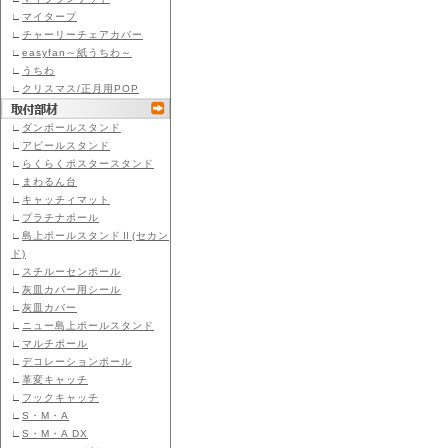
∟
マイタープ
∟
チャーリーチェアカバー
∟
easyfan～紙うちわ～
∟
うちわ
∟
クリスマス/正月用POP
∟
ダンポールスタンド
∟
アピールスタンド
∟
らくらくポスタースタンド
∟
まわるん台
∟
キャッチィマット
∟
プラチナポール
∟
島上ポールスタンドⅡ(セカン
ド)
∟
スチルーセンポール
∟
灰皿カバー用シール
∟
灰皿カバー
∟
ニュー島上ポールスタンド
∟
マルチポール
∟
デコレーションポール
∟
革変キャッチ
∟
フックキャッチ
∟
S・M・A
∟
S・M・A DX