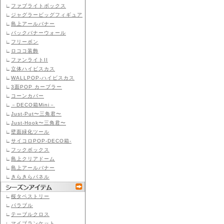
∟
ファブライトボックス
∟
ジャグラービッグフィギュア
∟
島上アールバナー
∟
バックバナーウォール
∟
フリーボン
∟
ロココ装飾
∟
ファンライトII
∟
立体ハイビスカス
∟
WALLPOP-ハイビスカス
∟
3面POP カーブラー
∟
コーンカバー
∟
－DECO箱Mini－
∟
Just-Put〜三角君〜
∟
Just-Hook〜三角君〜
∟
壁面緑化ツール
∟
サイコロPOP-DECO箱-
∟
フックボックス
∟
島上クリアドーム
∟
島上アールバナー
∟
きらきらパネル
∟
桜タペストリー
∟
パラブル
∟
テーブルクロス
∟
マイブランケット