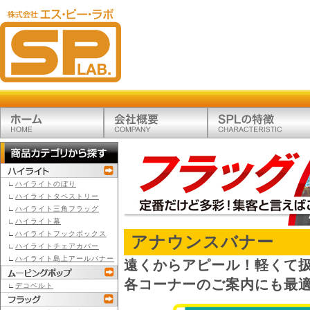
∟
ハイライトのぼり
∟
ハイライトタペストリー
∟
ハイライト三角フラッグ
∟
ハイライト幕
∟
ハイライトフックボックス
アナウンスバナー
∟
ハイライトチェアカバー
∟
ハイライト島上アールバナー
遠くからアピール！軽くて
各コーナーのご案内にも最
∟
デコベルト