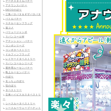
∟
アーチスタイルバナー
∟
アナウンスバナー
∟
DECOのぼり
∟
三角パタパタ＆ギザパタパタ
∟
バトルバナー
∟
スチルーセンフラッグ
∟
追コメ
∟
バリュージャンボ
∟
スパンコールW
∟
アテンション・バナー
∟
コンポシリーズ
∟
コンポタペストリー
∟
ドルフィンフラッグ
∟
レイヤードタペストリー
∟
スパンコールシリーズ
∟
屋外用ルーセンバナー
∟
島上ルーセンバナー
∟
のぼり
∟
太っちょのぼり
∟
箔のぼり
∟
タペストリー
∟
立体ハイビスカスタペストリ
ー
∟
シースルータペストリー
∟
シースルーウェーブペナント