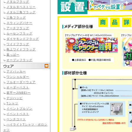
∟
メタルフラッグ
∟
メタルタペストリー
∟
メタル三角フラッグ
∟
三角フラッグ
∟
スウィングバナー
∟
アーチフラッグ
∟
ルーセンフラッグ
∟
ダイヤモンドフラッグ
∟
ワイドフラッグ
∟
島上ワイドフラッグ
∟
葉っぱー
∟
オープンフラッグ
∟
アドパッカー
∟
ワンショルダー
∟
フルオーダーウェア
∟
オーダーベスト
∟
甚平ーJINBEIー
∟
デジハッピ
∟
Tシャツ
∟
イベントブルゾン
∟
イベントベスト
∟
ベンチコート
∟
ハイライトTシャツ・ポロシ
ャツ