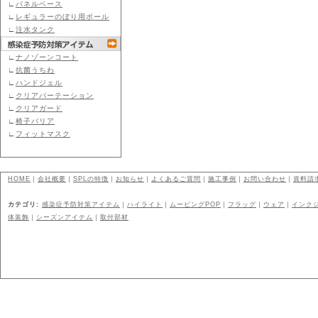
∟
パネルベース
∟
レギュラーのぼり用ポール
∟
注水タンク
∟
ナノゾーンコート
∟
抗菌うちわ
∟
ハンドジェル
∟
クリアパーテーション
∟
クリアガード
∟
椅子バリア
∟
フィットマスク
HOME
｜
会社概要
｜
SPLの特徴
｜
お知らせ
｜
よくあるご質問
｜
施工事例
｜
お問い合わせ
｜
資料請
カテゴリ:
感染症予防対策アイテム
｜
ハイライト
｜
ムービングPOP
｜
フラッグ
｜
ウェア
｜
インク
体装飾
｜
シーズンアイテム
｜
取付部材