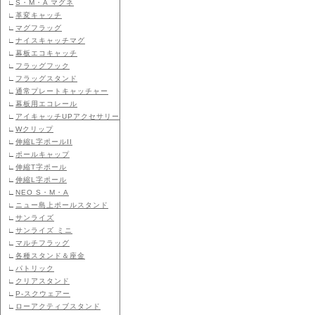
∟
S・M・A マグネ
∟
革変キャッチ
∟
マグフラッグ
∟
ナイスキャッチマグ
∟
幕板エコキャッチ
∟
フラッグフック
∟
フラッグスタンド
∟
通常プレートキャッチャー
∟
幕板用エコレール
∟
アイキャッチUPアクセサリー
∟
Wクリップ
∟
伸縮L字ポールII
∟
ポールキャップ
∟
伸縮T字ポール
∟
伸縮L字ポール
∟
NEO S・M・A
∟
ニュー島上ポールスタンド
∟
サンライズ
∟
サンライズ ミニ
∟
マルチフラッグ
∟
各種スタンド＆座金
∟
パトリック
∟
クリアスタンド
∟
P-スクウェアー
∟
ローアクティブスタンド