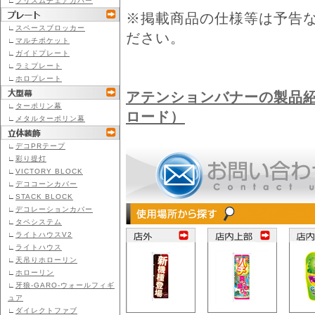
∟
プリズムチェアカバー
※掲載商品の仕様等は予告
∟
スペースブロッカー
ださい。
∟
マルチポケット
∟
ガイドプレート
∟
ラミプレート
∟
ホロプレート
アテンションバナーの製品紹
∟
ターポリン幕
ロード）
∟
メタルターポリン幕
∟
デコPRテープ
∟
彩り提灯
∟
VICTORY BLOCK
∟
デココーンカバー
∟
STACK BLOCK
∟
デコレーションカバー
∟
タペシステム
∟
ライトハウスV2
∟
ライトハウス
∟
天吊りホローリン
∟
ホローリン
∟
牙狼-GARO-ウォールフィギ
ュア
∟
ダイレクトファブ