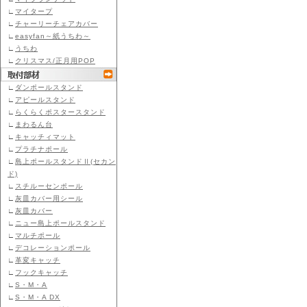
∟
マイタープ
∟
チャーリーチェアカバー
∟
easyfan～紙うちわ～
∟
うちわ
∟
クリスマス/正月用POP
∟
ダンポールスタンド
∟
アピールスタンド
∟
らくらくポスタースタンド
∟
まわるん台
∟
キャッチィマット
∟
プラチナポール
∟
島上ポールスタンドⅡ(セカン
ド)
∟
スチルーセンポール
∟
灰皿カバー用シール
∟
灰皿カバー
∟
ニュー島上ポールスタンド
∟
マルチポール
∟
デコレーションポール
∟
革変キャッチ
∟
フックキャッチ
∟
S・M・A
∟
S・M・A DX