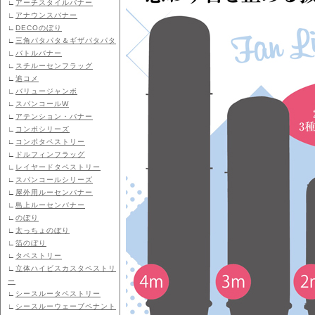
∟
アーチスタイルバナー
∟
アナウンスバナー
∟
DECOのぼり
∟
三角パタパタ＆ギザパタパタ
∟
バトルバナー
∟
スチルーセンフラッグ
∟
追コメ
∟
バリュージャンボ
∟
スパンコールW
∟
アテンション・バナー
∟
コンポシリーズ
∟
コンポタペストリー
∟
ドルフィンフラッグ
∟
レイヤードタペストリー
∟
スパンコールシリーズ
∟
屋外用ルーセンバナー
∟
島上ルーセンバナー
∟
のぼり
∟
太っちょのぼり
∟
箔のぼり
∟
タペストリー
∟
立体ハイビスカスタペストリ
ー
∟
シースルータペストリー
∟
シースルーウェーブペナント