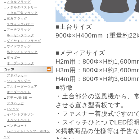
∟
メタルフラッグ
∟
メタルタペストリー
∟
メタル三角フラッグ
∟
三角フラッグ
∟
スウィングバナー
■土台サイズ
∟
アーチフラッグ
900Φ×H400mm（重量約22
∟
ルーセンフラッグ
∟
ダイヤモンドフラッグ
∟
ワイドフラッグ
■メディアサイズ
∟
島上ワイドフラッグ
∟
葉っぱー
H2m用：800Φ×H約1,600m
∟
オープンフラッグ
H3m用：800Φ×H約2,600m
∟
アドパッカー
H4m用：800Φ×H約3,600m
∟
ワンショルダー
■特徴
∟
フルオーダーウェア
∟
オーダーベスト
・土台部分の送風機から、
∟
甚平ーJINBEIー
∟
デジハッピ
させる置き型看板です。
∟
Tシャツ
・ファスナー着脱式ですの
∟
イベントブルゾン
∟
イベントベスト
・スイッチひとつでLED照
∟
ベンチコート
※掲載商品の仕様等は予告
∟
ハイライトTシャツ・ポロシ
ャツ