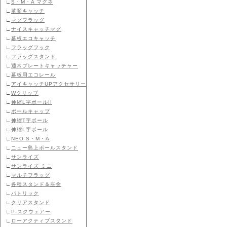
∟
S・M・A マグネ
∟
革変キャッチ
∟
マグフラッグ
∟
ナイスキャッチマグ
∟
幕板エコキャッチ
∟
フラッグフック
∟
フラッグスタンド
∟
通常プレートキャッチャー
∟
幕板用エコレール
∟
アイキャッチUPアクセサリー
∟
Wクリップ
∟
伸縮L字ポールII
∟
ポールキャップ
∟
伸縮T字ポール
∟
伸縮L字ポール
∟
NEO S・M・A
∟
ニュー島上ポールスタンド
∟
サンライズ
∟
サンライズ ミニ
∟
マルチフラッグ
∟
各種スタンド＆座金
∟
パトリック
∟
クリアスタンド
∟
P-スクウェアー
∟
ローアクティブスタンド