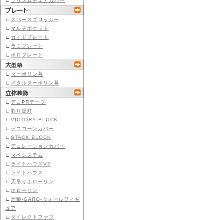
∟
プリズムチェアカバー
∟
スペースブロッカー
∟
マルチポケット
∟
ガイドプレート
∟
ラミプレート
∟
ホロプレート
∟
ターポリン幕
∟
メタルターポリン幕
∟
デコPRテープ
∟
彩り提灯
∟
VICTORY BLOCK
∟
デココーンカバー
∟
STACK BLOCK
∟
デコレーションカバー
∟
タペシステム
∟
ライトハウスV2
∟
ライトハウス
∟
天吊りホローリン
∟
ホローリン
∟
牙狼-GARO-ウォールフィギ
ュア
∟
ダイレクトファブ