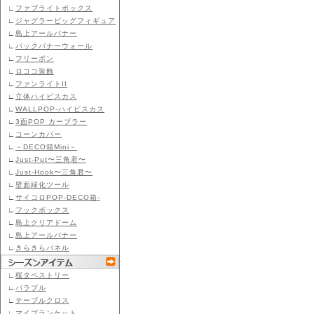
∟
ファブライトボックス
∟
ジャグラービッグフィギュア
∟
島上アールバナー
∟
バックバナーウォール
∟
フリーボン
∟
ロココ装飾
∟
ファンライトII
∟
立体ハイビスカス
∟
WALLPOP-ハイビスカス
∟
3面POP カーブラー
∟
コーンカバー
∟
－DECO箱Mini－
∟
Just-Put〜三角君〜
∟
Just-Hook〜三角君〜
∟
壁面緑化ツール
∟
サイコロPOP-DECO箱-
∟
フックボックス
∟
島上クリアドーム
∟
島上アールバナー
∟
きらきらパネル
∟
桜タペストリー
∟
パラブル
∟
テーブルクロス
∟
マイブランケット