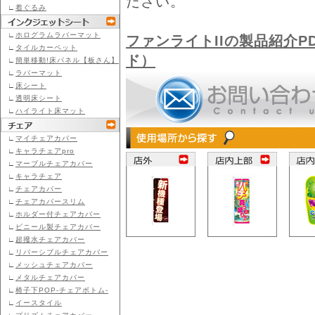
ださい。
∟
着ぐるみ
∟
ホログラムラバーマット
ファンライトIIの製品紹介
∟
タイルカーペット
ド）
∟
簡単移動!床パネル【板さん】
∟
ラバーマット
∟
床シート
∟
透明床シート
∟
ハイライト床マット
∟
マイチェアカバー
∟
キャラチェアpro
∟
マーブルチェアカバー
∟
キャラチェア
∟
チェアカバー
∟
チェアカバースリム
∟
ホルダー付チェアカバー
∟
ビニール製チェアカバー
∟
超撥水チェアカバー
∟
リバーシブルチェアカバー
∟
メッシュチェアカバー
∟
メタルチェアカバー
∟
椅子下POP-チェアボトム-
∟
イースタイル