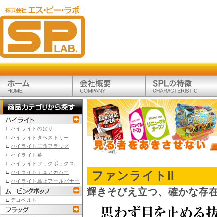
∟
ハイライトのぼり
∟
ハイライトタペストリー
∟
ハイライト三角フラッグ
∟
ハイライト幕
∟
ハイライトフックボックス
∟
ハイライトチェアカバー
ファンライトII
∟
ハイライト島上アールバナー
輝きそびえ立つ、確かな存在
∟
デコベルト