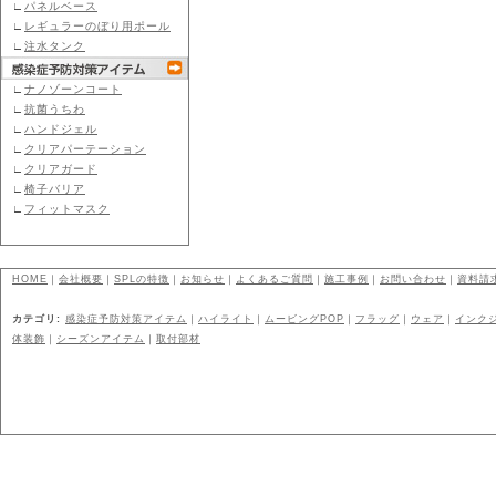
∟
パネルベース
∟
レギュラーのぼり用ポール
∟
注水タンク
∟
ナノゾーンコート
∟
抗菌うちわ
∟
ハンドジェル
∟
クリアパーテーション
∟
クリアガード
∟
椅子バリア
∟
フィットマスク
HOME
｜
会社概要
｜
SPLの特徴
｜
お知らせ
｜
よくあるご質問
｜
施工事例
｜
お問い合わせ
｜
資料請
カテゴリ:
感染症予防対策アイテム
｜
ハイライト
｜
ムービングPOP
｜
フラッグ
｜
ウェア
｜
インク
体装飾
｜
シーズンアイテム
｜
取付部材