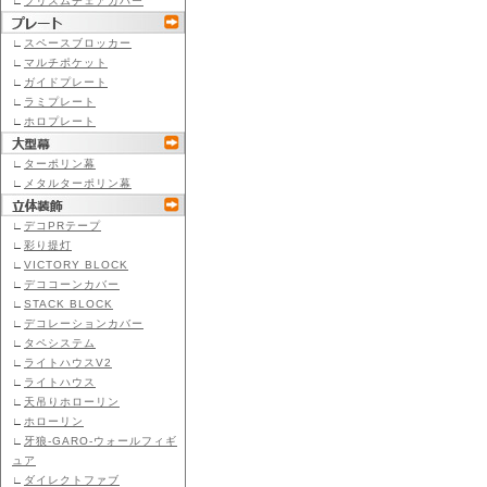
∟
プリズムチェアカバー
∟
スペースブロッカー
∟
マルチポケット
∟
ガイドプレート
∟
ラミプレート
∟
ホロプレート
∟
ターポリン幕
∟
メタルターポリン幕
∟
デコPRテープ
∟
彩り提灯
∟
VICTORY BLOCK
∟
デココーンカバー
∟
STACK BLOCK
∟
デコレーションカバー
∟
タペシステム
∟
ライトハウスV2
∟
ライトハウス
∟
天吊りホローリン
∟
ホローリン
∟
牙狼-GARO-ウォールフィギ
ュア
∟
ダイレクトファブ