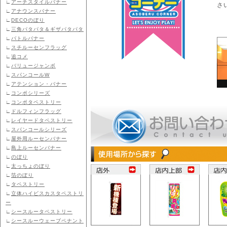
∟
アーチスタイルバナー
さ
∟
アナウンスバナー
∟
DECOのぼり
∟
三角パタパタ＆ギザパタパタ
∟
バトルバナー
∟
スチルーセンフラッグ
∟
追コメ
∟
バリュージャンボ
∟
スパンコールW
∟
アテンション・バナー
∟
コンポシリーズ
∟
コンポタペストリー
∟
ドルフィンフラッグ
∟
レイヤードタペストリー
∟
スパンコールシリーズ
∟
屋外用ルーセンバナー
∟
島上ルーセンバナー
∟
のぼり
∟
太っちょのぼり
∟
箔のぼり
∟
タペストリー
∟
立体ハイビスカスタペストリ
ー
∟
シースルータペストリー
∟
シースルーウェーブペナント