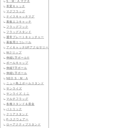
∟
S・M・A マグネ
∟
革変キャッチ
∟
マグフラッグ
∟
ナイスキャッチマグ
∟
幕板エコキャッチ
∟
フラッグフック
∟
フラッグスタンド
∟
通常プレートキャッチャー
∟
幕板用エコレール
∟
アイキャッチUPアクセサリー
∟
Wクリップ
∟
伸縮L字ポールII
∟
ポールキャップ
∟
伸縮T字ポール
∟
伸縮L字ポール
∟
NEO S・M・A
∟
ニュー島上ポールスタンド
∟
サンライズ
∟
サンライズ ミニ
∟
マルチフラッグ
∟
各種スタンド＆座金
∟
パトリック
∟
クリアスタンド
∟
P-スクウェアー
∟
ローアクティブスタンド