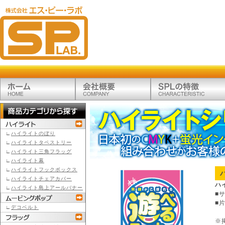
∟
ハイライトのぼり
∟
ハイライトタペストリー
∟
ハイライト三角フラッグ
∟
ハイライト幕
∟
ハイライトフックボックス
∟
ハイライトチェアカバー
ハ
∟
ハイライト島上アールバナー
■
■
∟
デコベルト
※