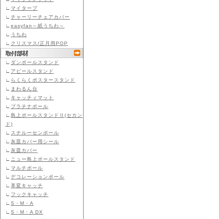
∟
マイタープ
∟
チャーリーチェアカバー
∟
easyfan～紙うちわ～
∟
うちわ
∟
クリスマス/正月用POP
∟
ダンポールスタンド
∟
アピールスタンド
∟
らくらくポスタースタンド
∟
まわるん台
∟
キャッチィマット
∟
プラチナポール
∟
島上ポールスタンドⅡ(セカン
ド)
∟
スチルーセンポール
∟
灰皿カバー用シール
∟
灰皿カバー
∟
ニュー島上ポールスタンド
∟
マルチポール
∟
デコレーションポール
∟
革変キャッチ
∟
フックキャッチ
∟
S・M・A
∟
S・M・A DX