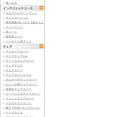
∟
着ぐるみ
∟
ホログラムラバーマット
∟
タイルカーペット
∟
簡単移動!床パネル【板さん】
∟
ラバーマット
∟
床シート
∟
透明床シート
∟
ハイライト床マット
∟
マイチェアカバー
∟
キャラチェアpro
∟
マーブルチェアカバー
∟
キャラチェア
∟
チェアカバー
∟
チェアカバースリム
∟
ホルダー付チェアカバー
∟
ビニール製チェアカバー
∟
超撥水チェアカバー
∟
リバーシブルチェアカバー
∟
メッシュチェアカバー
∟
メタルチェアカバー
∟
椅子下POP-チェアボトム-
∟
イースタイル