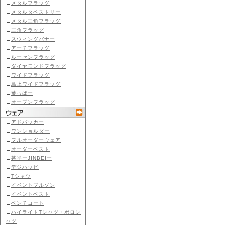
∟
メタルフラッグ
∟
メタルタペストリー
∟
メタル三角フラッグ
∟
三角フラッグ
∟
スウィングバナー
∟
アーチフラッグ
∟
ルーセンフラッグ
∟
ダイヤモンドフラッグ
∟
ワイドフラッグ
∟
島上ワイドフラッグ
∟
葉っぱー
∟
オープンフラッグ
∟
アドパッカー
∟
ワンショルダー
∟
フルオーダーウェア
∟
オーダーベスト
∟
甚平ーJINBEIー
∟
デジハッピ
∟
Tシャツ
∟
イベントブルゾン
∟
イベントベスト
∟
ベンチコート
∟
ハイライトTシャツ・ポロシ
ャツ