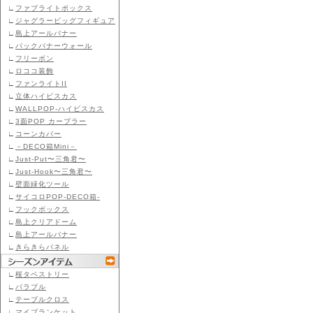
∟
ファブライトボックス
∟
ジャグラービッグフィギュア
∟
島上アールバナー
∟
バックバナーウォール
∟
フリーボン
∟
ロココ装飾
∟
ファンライトII
∟
立体ハイビスカス
∟
WALLPOP-ハイビスカス
∟
3面POP カーブラー
∟
コーンカバー
∟
－DECO箱Mini－
∟
Just-Put〜三角君〜
∟
Just-Hook〜三角君〜
∟
壁面緑化ツール
∟
サイコロPOP-DECO箱-
∟
フックボックス
∟
島上クリアドーム
∟
島上アールバナー
∟
きらきらパネル
∟
桜タペストリー
∟
パラブル
∟
テーブルクロス
∟
マイブランケット