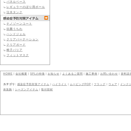
∟
パネルベース
∟
レギュラーのぼり用ポール
∟
注水タンク
∟
ナノゾーンコート
∟
抗菌うちわ
∟
ハンドジェル
∟
クリアパーテーション
∟
クリアガード
∟
椅子バリア
∟
フィットマスク
HOME
｜
会社概要
｜
SPLの特徴
｜
お知らせ
｜
よくあるご質問
｜
施工事例
｜
お問い合わせ
｜
資料請
カテゴリ:
感染症予防対策アイテム
｜
ハイライト
｜
ムービングPOP
｜
フラッグ
｜
ウェア
｜
インク
体装飾
｜
シーズンアイテム
｜
取付部材