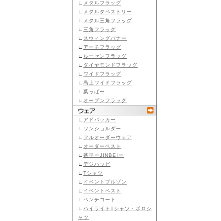
∟
メタルフラッグ
∟
メタルタペストリー
∟
メタル三角フラッグ
∟
三角フラッグ
∟
スウィングバナー
∟
アーチフラッグ
∟
ルーセンフラッグ
∟
ダイヤモンドフラッグ
∟
ワイドフラッグ
∟
島上ワイドフラッグ
∟
葉っぱー
∟
オープンフラッグ
∟
アドパッカー
∟
ワンショルダー
∟
フルオーダーウェア
∟
オーダーベスト
∟
甚平ーJINBEIー
∟
デジハッピ
∟
Tシャツ
∟
イベントブルゾン
∟
イベントベスト
∟
ベンチコート
∟
ハイライトTシャツ・ポロシ
ャツ