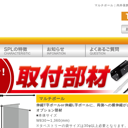
マルチポール｜内外装
マルチポール
伸縮T字ポールor伸縮L字ポールに、両側への横伸縮
オプション部材
■本体サイズ
W830〜1,360(mm)
※タペストリーの袋サイズは30φ以上必要となります