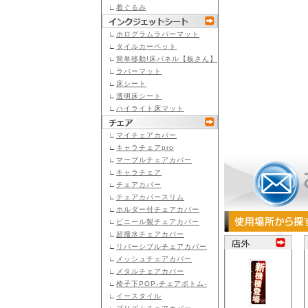
∟
着ぐるみ
∟
ホログラムラバーマット
∟
タイルカーペット
∟
簡単移動!床パネル【板さん】
∟
ラバーマット
∟
床シート
∟
透明床シート
∟
ハイライト床マット
∟
マイチェアカバー
∟
キャラチェアpro
∟
マーブルチェアカバー
∟
キャラチェア
∟
チェアカバー
∟
チェアカバースリム
∟
ホルダー付チェアカバー
∟
ビニール製チェアカバー
∟
超撥水チェアカバー
∟
リバーシブルチェアカバー
∟
メッシュチェアカバー
∟
メタルチェアカバー
∟
椅子下POP-チェアボトム-
∟
イースタイル