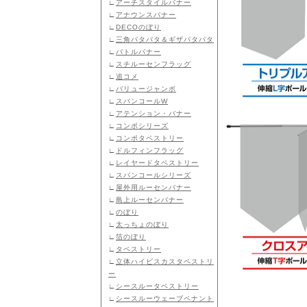
∟
アーチスタイルバナー
∟
アナウンスバナー
∟
DECOのぼり
∟
三角パタパタ＆ギザパタパタ
∟
バトルバナー
∟
スチルーセンフラッグ
∟
追コメ
∟
バリュージャンボ
∟
スパンコールW
∟
アテンション・バナー
∟
コンポシリーズ
∟
コンポタペストリー
∟
ドルフィンフラッグ
∟
レイヤードタペストリー
∟
スパンコールシリーズ
∟
屋外用ルーセンバナー
∟
島上ルーセンバナー
∟
のぼり
∟
太っちょのぼり
∟
箔のぼり
∟
タペストリー
∟
立体ハイビスカスタペストリ
ー
∟
シースルータペストリー
∟
シースルーウェーブペナント