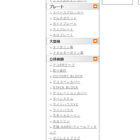
∟
プリズムチェアカバー
∟
スペースブロッカー
∟
マルチポケット
∟
ガイドプレート
∟
ラミプレート
∟
ホロプレート
∟
ターポリン幕
∟
メタルターポリン幕
∟
デコPRテープ
∟
彩り提灯
∟
VICTORY BLOCK
∟
デココーンカバー
∟
STACK BLOCK
∟
デコレーションカバー
∟
タペシステム
∟
ライトハウスV2
∟
ライトハウス
∟
天吊りホローリン
∟
ホローリン
∟
牙狼-GARO-ウォールフィギ
ュア
∟
ダイレクトファブ