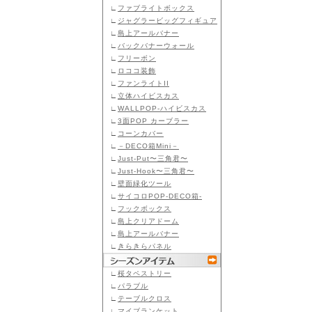
∟
ファブライトボックス
∟
ジャグラービッグフィギュア
∟
島上アールバナー
∟
バックバナーウォール
∟
フリーボン
∟
ロココ装飾
∟
ファンライトII
∟
立体ハイビスカス
∟
WALLPOP-ハイビスカス
∟
3面POP カーブラー
∟
コーンカバー
∟
－DECO箱Mini－
∟
Just-Put〜三角君〜
∟
Just-Hook〜三角君〜
∟
壁面緑化ツール
∟
サイコロPOP-DECO箱-
∟
フックボックス
∟
島上クリアドーム
∟
島上アールバナー
∟
きらきらパネル
∟
桜タペストリー
∟
パラブル
∟
テーブルクロス
∟
マイブランケット