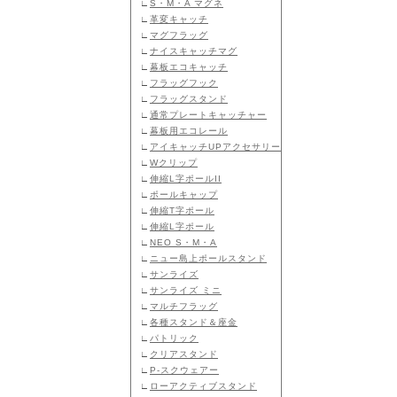
∟
S・M・A マグネ
∟
革変キャッチ
∟
マグフラッグ
∟
ナイスキャッチマグ
∟
幕板エコキャッチ
∟
フラッグフック
∟
フラッグスタンド
∟
通常プレートキャッチャー
∟
幕板用エコレール
∟
アイキャッチUPアクセサリー
∟
Wクリップ
∟
伸縮L字ポールII
∟
ポールキャップ
∟
伸縮T字ポール
∟
伸縮L字ポール
∟
NEO S・M・A
∟
ニュー島上ポールスタンド
∟
サンライズ
∟
サンライズ ミニ
∟
マルチフラッグ
∟
各種スタンド＆座金
∟
パトリック
∟
クリアスタンド
∟
P-スクウェアー
∟
ローアクティブスタンド