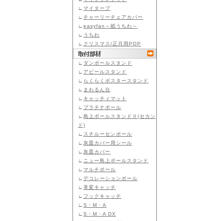
∟
マイタープ
∟
チャーリーチェアカバー
∟
easyfan～紙うちわ～
∟
うちわ
∟
クリスマス/正月用POP
∟
ダンポールスタンド
∟
アピールスタンド
∟
らくらくポスタースタンド
∟
まわるん台
∟
キャッチィマット
∟
プラチナポール
∟
島上ポールスタンドⅡ(セカン
ド)
∟
スチルーセンポール
∟
灰皿カバー用シール
∟
灰皿カバー
∟
ニュー島上ポールスタンド
∟
マルチポール
∟
デコレーションポール
∟
革変キャッチ
∟
フックキャッチ
∟
S・M・A
∟
S・M・A DX